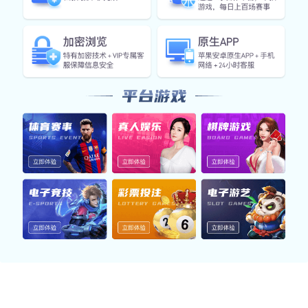
安全流程层级
访问身份控制
采用IP定位、设备识别与权限隔离，为c7官网平台入口
平台用户建立第一道防线。
通信加密协议
全站部署TLS协议，保障数据在c7官网平台入口-c7(中
国)体系中传输过程的完整性与保密性。
行为审计机制
记录关键行为轨迹，搭配日志溯源功能，协助事后安全
验证与应急响应。