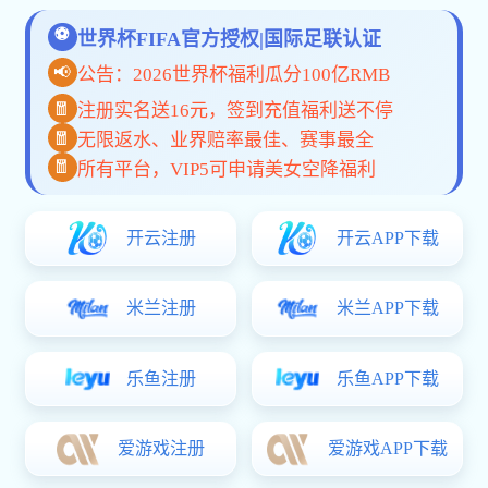
多元业务 · 稳健扩张
c7官网平台入口 深耕体育数据与互动内容服务，产品体系涵盖
赛事直播、移动端内容分发、社区互动与本地化运营。平台覆盖
多个语种与终端系统，用户规模持续增长。
核心系统采用模块化架构及高并发优化机制，在各类赛事高峰期
亦能保持稳定流畅响应，确保每一位用户都能获得快速、顺畅的
操作体验。