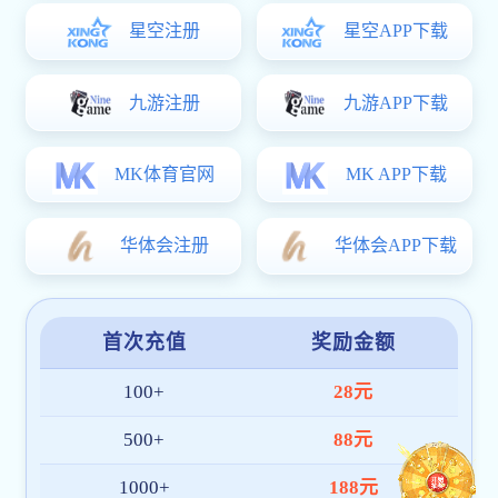
数据洞察中心
基于c7官网平台入口的强大数据体系，从全球视角出发，为
用户提供清晰可靠的赛事平台运营概览。
150+
20K+
覆盖国家与地区
日均赛事场次
1.2M
99.95%