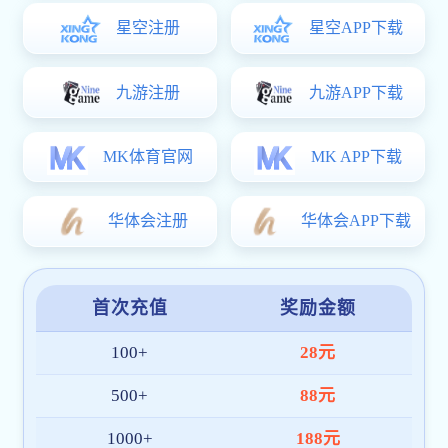
略保持专注
在最近的一场比赛中，八村塁谈到了球队明星球员凯
文·杜兰特（KD）的缺席对球队的影响。他表示，尽
管KD未能参赛，但球队并没有因此调整比赛策略，而
是保持了专注。这一言论引发了广泛的讨论，尤其是
在如何应对关键球员缺阵的问题上。本文将从四个方
面深入探讨八村塁的看法，包括球队的应变能力、团
队协作的重要性、心理状态的调整以及未来展望。这
些因素共同构成了球队在面对挑战时所需具备的素
质，为其提供了一种积极向上的发展方向。
1、球队应变能力