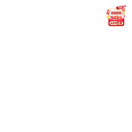
的成绩。
此外，这样一种精神面貌也将对新加入的成员产生积
极影响。一旦年轻球员们看到即使遭遇困境时大家仍
然能够齐心协力，他们自然会努力融入这个集体，并
且希望通过自身努力赢得认可。这种文化建设无疑为
未来培养优秀人才打下坚实基础。
总之，无论是在个人技能还是团队合作层面，都将在
今后的比赛中得到进一步加强。而这些努力最终都有
助于提高整体战斗力，使得这支球队能够在激烈竞争
中脱颖而出，实现更高目标。
总结：
总体来看，在凯文·杜兰特缺阵期间，由于八村塁及其