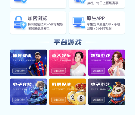
其他球员自由发挥。这种信任关系增强了团队凝聚
力，也让每位球员感受到自己的价值，从而提升了整
体表现。
2、团队协作的重要性
八村塁强调，团队协作是弥补个人不足的重要方式。
在KD缺席的情况下，其他队员必须更加紧密地合作，
以确保攻防两端都能维持高效运转。良好的团队配合
可以有效填补个别球员失误带来的空白，让整个队伍
依旧保持竞争力。
与此同时，通过各自之间的默契配合，队友们能够利
用自身优势来提升整体效率。例如，对手可能会集中
火力防守某几名关键选手，那么其他人就有机会通过
跑动和掩护创造得分机会。这样的相互支持与配合，