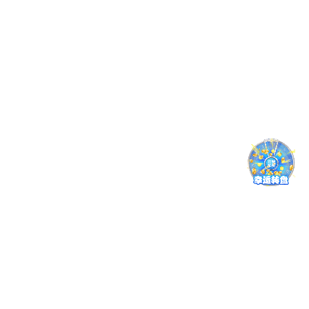
是任何一支成功球队不可或缺的一部分。
再者，此次经验也为年轻球员提供了锻炼的平台，他
们在实战中获得更多出场时间，从而积累经验，提高
个人技术水平。这不仅为当前赛季增加了深度，也为
未来的发展奠定基础。
3、心理状态的调整
八村塁指出，在面对 KD 缺席这一突发情况时，全队
保持着积极向上的心理状态非常重要。心理因素常常
会直接影响到运动员的发挥，因此全队上下必须做到
心态平稳，以最佳状态迎接挑战。在这种情况下，每
位成员都需要克服压力，将注意力集中在比赛本身，
而不是担忧谁不在场上。
除了要面对外部环境的不确定性外，内心驱动力也是