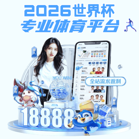
注册入口
c7官网平台入口
—— 比