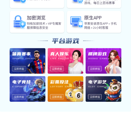
责任。然而，这样反而让他更难发挥自己的优势，从
而造成了仅仅4个进球的不理想结果。
2、凯恩卓越表现分析
相较于哈兰德，凯恩在同一时期展现出了极为出色的
竞技状态。他不仅在比赛中频频得分，更是在关键时
刻挺身而出，为球队赢得胜利。凯恩在12场比赛中打
入15球，不仅领跑五大联赛，还再次证明了自己作为
世界级前锋的价值与实力。
凯恩之所以能够取得如此成就，与其成熟的技术和丰
富的大赛经验密不可分。他深知如何利用自身优势，
通过精准的位置感与射门技巧来把握机会。此外，他
与队友之间默契配合，也使得他能够获得更多良机，
从而提升了个人数据。