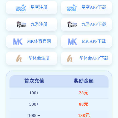
新赛季
随着国际比赛日的结束，C罗重返利雅得胜利，备战
新赛季的消息引起了广泛关注。作为世界足坛的传奇
球员，C罗在经历了一段时间的国家队征战后，回到
俱乐部，他不仅要调整状态，还需要与新队友磨合，
以便在即将到来的赛季中展现出最佳水平。本文将从
C罗的个人状态、球队备战情况、战术调整和未来展
望四个方面深入探讨他重返利雅得胜利后的准备工
作。
1、C罗的个人状态