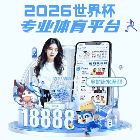
注册入口
c7官网平台入口
—— 比