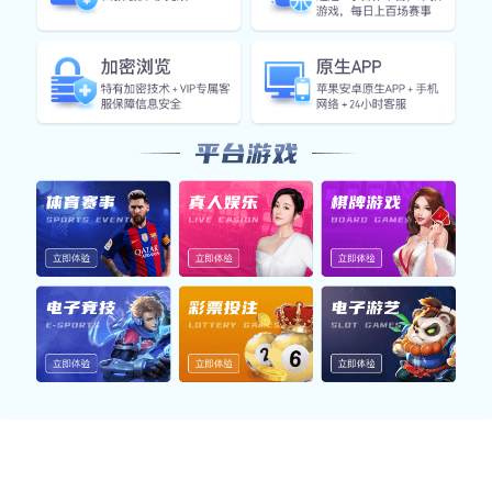
利雅得胜利在C罗归来后迅速进入备战模式，全队上
下都充满了期待。主教练针对新赛季制定了详细的训
练计划，希望借助C罗丰富的大赛经验，提高全队的
整体实力。
球队在训练中注重配合演练，各个位置之间相互了
解，以求在正式比赛中实现默契配合。同时，教练组
也针对对手特点进行了分析，希望制定出有针对性的
战术方案，从而提升球队整体竞争能力。
此外，管理层也为球队引入了一些新的年轻球员，他
们渴望向C罗学习，与这位世界级球星共同成长。这
种新鲜血液与老将经验结合，有望为球队注入更多活
力，使其在接下来的赛事中更具冲击力。