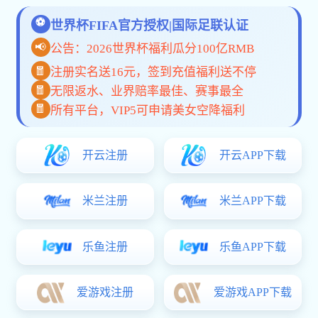
赛数据从这里开始
覆盖实时赛事、专业数据、高清视频，
c7官网平
台入口APP
与网页版为您提供便捷的体育服务。
APP下载
网页版入口
首页
/
体育看点
/ 正文
2026-05-31 11:51
84 次阅读
C罗国际比赛日后重返利雅得胜利全力备战