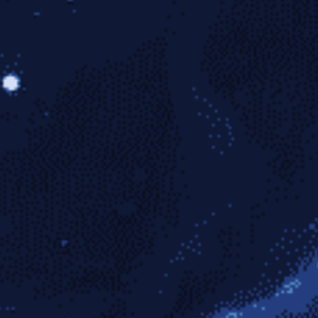
作的重要性。在场上，他经常与队友进行积极沟
如，他会及时调整队友的位置，并帮助他们识别
这种团队意识不仅体现在场上的配合上，也延伸
与年轻球员交流心得，以帮助他们更快地成长。
气，让大家共同朝着胜利目标努力。
正因如此，在关键比赛中，当其他队员感到压力
出困境。这样的领导能力，让他成为球队不可或
一。
4、比赛中的影响力
谈到一名球员真正价值的时候，我们不能忽视其
响力的球员，无论是在进攻还是防守端都能给球
担起关键角色，通过出色表现帮助球队逆转战局