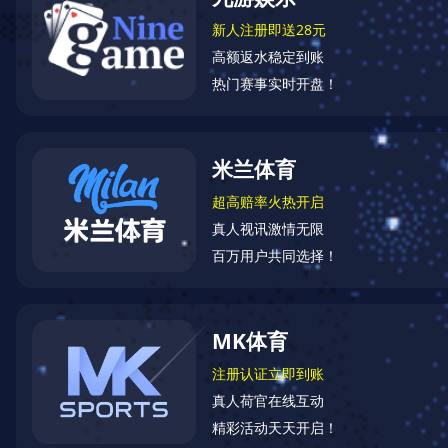
覆盖实时赛事、
首页
/
体育看点
/ 正文