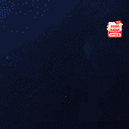
霍勒迪总是能够站出来，用自己的实力为球
围的人，让每一个人都不敢放弃希望，共同
启发，对未来充满信心。而这种正向循环，
。因此，可以说，霍勒迪不仅是一位优秀的
勒迪视为卡斯尔理想发展模板中的完美代
神等多个方面都展现出了顶尖水平。这些特
了坚实基础，有助于培养更多出色的人才。
只会增加。正如考辛斯所言，希望更多年轻