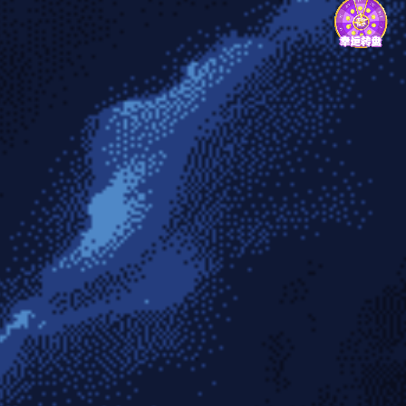
通，通过默契配合来增强整体防守效果。例
威胁，从而形成合围之势。
到了训练中。霍勒迪愿意分享自己的经验，
此外，他还通过激励队友来提升整个团队士
时，霍勒迪能够以其冷静和智慧引导全队走
缺的一环，也是考辛斯特别提及他的原因之
在比赛中的表现。霍勒迪无疑是一位极具影
队带来明显提升。在重要赛事中，他常常承
或者稳住局面。