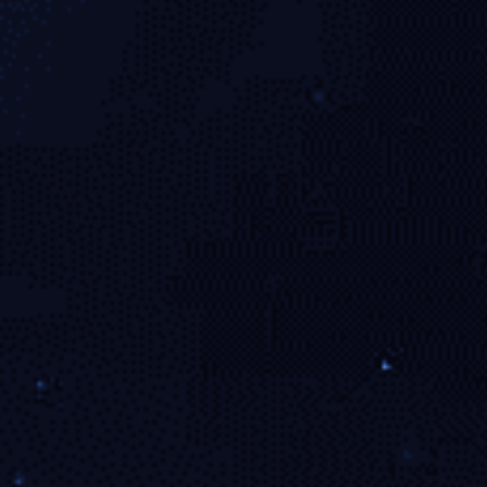
要紧密结合，为篮球事业添砖加瓦，共同推
下一篇：
孔蒂与那不勒斯解约即将官宣本周