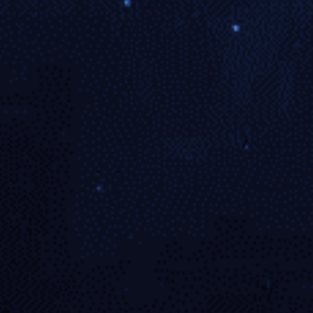
2026-06-28
2
詹姆斯本季出战场次不足未能评选最佳
在2023赛季中，NBA巨星勒布朗·詹姆斯因
2026-06-16
3
英足总对切尔西球迷不当行为提出指控
近期，英足总对切尔西球迷的不当行为提出了
2026-06-21
4
帕纳辛纳科斯报价吸引德弗里考虑中需
本文将围绕“帕纳辛纳科斯报价吸引德弗里考虑
2026-07-16
5
葡萄牙足球有望在下赛季欧冠联赛中增
近年来，葡萄牙足球在欧洲赛场上逐渐崭露头