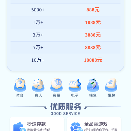
在本场比赛中，弗拉格以19投12中的优秀命中率展现
了他的得分能力。他不仅能稳定输出，而且在关键时
刻能够承担起进攻重任。他的32分显示出他在进攻端
的威胁，尤其是在面对对方防守时，他能够通过多种
方式找到得分机会，例如突破上篮、远投三分等。
除了得分，弗拉格还贡献了9次助攻，这进一步证明
了他的全能性。他能够有效地组织进攻，将球传给处
于良好位置的队友，为球队创造更多得分机会。然
而，虽然他的个人数据亮眼，但在团队协作上却显得
不足。
总之，尽管弗拉格在技术统计上表现出色，但篮球是
一项团队运动，他的一己之力难以扭转全局，这也为
后续讨论奠定了一定基础。